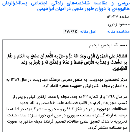
بررسی و مقایسه شاخصه‌های زندگی اجتماعی پساآخرالزمان
هالیوودی با دوران ظهور منجی در ادیان ابراهیمی
صفحه
113-131
مسعود زائری
مشاهده مقاله
اصل مقاله
979.84 K
بسم الله الرحمن الرحیم
اَلسَّلاَمُ عَلَی الْمَهْدِیِّ الَّذِی وَعَدَ اللَّهُ عَزَّ وَ جَلَّ بِهِ الأُْمَمَ أَنْ یَجْمَعَ بِهِ الْکَلِمَ وَ یَلُمَّ
بِهِ الشَّعَثَ وَ یَمْلأََ بِهِ الأَْرْضَ قِسْطاً وَ عَدْلاً وَ یُمَکِّنَ لَهُ وَ یُنْجِزَ بِهِ وَعْدَ
اَلْمُؤْمِنِینَ
.
مرکز تخصصی مهدویت، به منظور معرفی فرهنگ مهدویت، در سال 1389 به
راه اندازی مجله الکترونیکی «
سپیده سحر
» اقدام کرد.
در سال 1398 و از شماره 43 به بعد، مجله با هدف ارتقای کیفی و پس‌ از
کسب مجوزهای لازم، در قالب فصلنامه علمی-تخصصی با نام جدید
«
مطالعات مهدوی
» و در دو شکل کاغذی و مجازی منتشر گردید، در ادامه، با
توجه به ارائه گسترده مطالب ضروری در طول این دوره سیزده ساله، هیئت
تحریریه با هدف تعمیق علمی مقالات، تصمیم گرفتند مجله مذکور به‌ صورت
دو فصلنامه منتشر گردد.