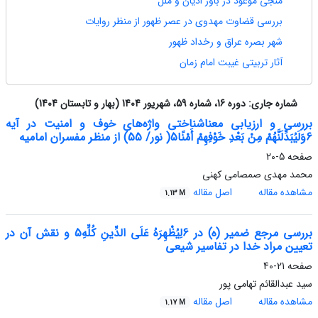
منجی موعود در باور ادیان و ملل
بررسی قضاوت مهدوی در عصر ظهور از منظر روایات
شهر بصره عراق و رخداد ظهور
آثار تربیتی غیبت امام زمان
شماره جاری:
دوره 16، شماره 59، شهریور 1404 (بهار و تابستان 1404)
بررسی و ارزیابی معناشناختی واژه‌های خوف و امنیت در آیه
6
وَلَیُبَدِّلَنَّهُمْ مِنْ بَعْدِ خَوْفِهِمْ أَمْنًا
5
( نور/ 55) از منظر مفسران امامیه
صفحه
5-20
محمد مهدی صمصامی کهنی
مشاهده مقاله
اصل مقاله
1.13 M
بررسی مرجع ضمیر (ه) در
6
لِیُظْهِرَهُ عَلَى الدِّینِ کُلِّهِ
5
و نقش آن در
تعیین مراد خدا در تفاسیر شیعی
صفحه
21-40
سید عبدالقائم تهامی پور
مشاهده مقاله
اصل مقاله
1.17 M