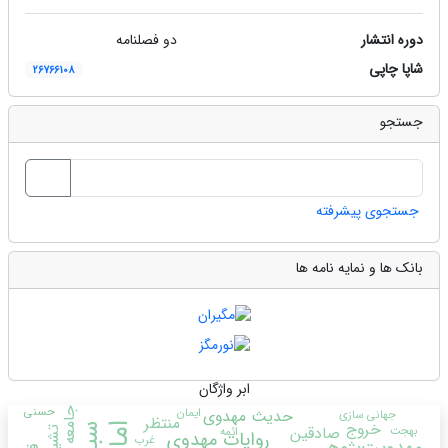
دوره انتشار
دو فصلنامه
شاپا چاپی
26766108
جستجو
جستجوی پیشرفته
بانک ها و نمایه نامه ها
ابر واژگان
حسنی
ایمان
حدیث مهدوی
جامعه
جهانی سازی
منتظر
خروج
بهجت
صادقین
ائمه
تشیع
روایات مهدوی
غرب